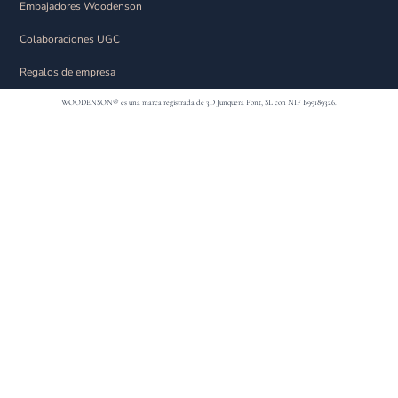
Embajadores Woodenson
Colaboraciones UGC
Regalos de empresa
WOODENSON® es una marca registrada de 3D Junquera Font, SL con NIF B99189326.