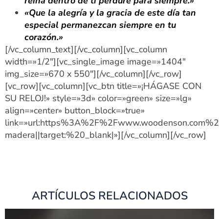
reina dentro de ti perdure para siempre.»
«Que la alegría y la gracia de este día tan
especial permanezcan siempre en tu
corazón.»
[/vc_column_text][/vc_column][vc_column
width=»1/2″][vc_single_image image=»1404″
img_size=»670 x 550″][/vc_column][/vc_row]
[vc_row][vc_column][vc_btn title=»¡HÁGASE CON
SU RELOJ!» style=»3d» color=»green» size=»lg»
align=»center» button_block=»true»
link=»url:https%3A%2F%2Fwww.woodenson.com%2F
madera||target:%20_blank|»][/vc_column][/vc_row]
ARTÍCULOS RELACIONADOS