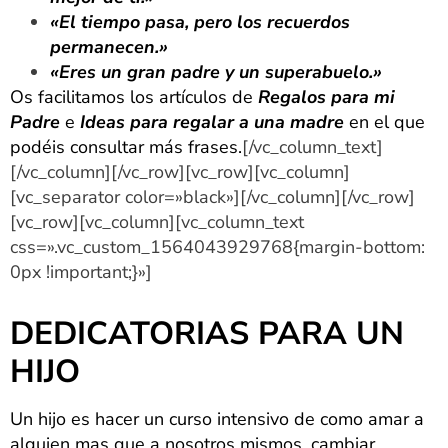
«El tiempo pasa, pero los recuerdos
permanecen.»
«Eres un gran padre y un superabuelo.»
Os facilitamos los artículos de
Regalos para mi
Padre
e
Ideas para regalar a una madre
en el que
podéis consultar más frases.
[/vc_column_text]
[/vc_column][/vc_row][vc_row][vc_column]
[vc_separator color=»black»][/vc_column][/vc_row]
[vc_row][vc_column][vc_column_text
css=».vc_custom_1564043929768{margin-bottom:
0px !important;}»]
DEDICATORIAS PARA UN
HIJO
Un hijo es hacer un curso intensivo de como amar a
alguien mas que a nosotros mismos, cambiar