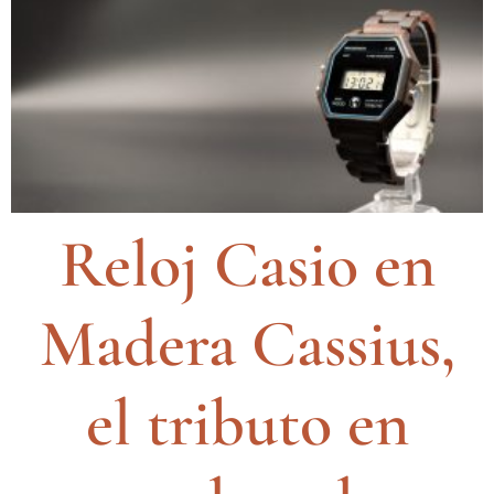
Reloj Casio en
Madera Cassius,
el tributo en