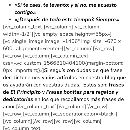
«Si te caes, te levanto; y si no, me acuesto
contigo.»
«¿Después de todo este tiempo?. Siempre.»
[/vc_column_text][/vc_column][vc_column
width=»1/2″][vc_empty_space height=»55px»]
[vc_single_image image=»1406″ img_size=»670 x
600″ alignment=»center»][/vc_column][/vc_row]
[vc_row][vc_column][vc_column_text
css=».vc_custom_1566810404100{margin-bottom:
0px !important;}»]
Si seguís con dudas de que frase
decidir tenemos varios artículos en nuestro blog que
os ayudarán con vuestras dudas. Estos son;
frases
de
El Principito
y
Frases bonitas para regalos y
dedicatorias
en los que recopilamos más frases de
amor.
[/vc_column_text][/vc_column][/vc_row]
[vc_row][vc_column][vc_separator color=»black»]
[/vc_column][/vc_row][vc_row][vc_column]
[vc_column_text