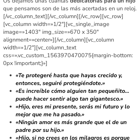
Os dejamos unas cuantas
dedicatorias para un hijo
que pensamos son de las más acertadas en un reloj.
[/vc_column_text][/vc_column][/vc_row][vc_row]
[vc_column width=»1/2″][vc_single_image
image=»1403″ img_size=»670 x 350″
alignment=»center»][/vc_column][vc_column
width=»1/2″][vc_column_text
css=».vc_custom_1563970470075{margin-bottom:
0px !important;}»]
«Te protegeré hasta que hayas crecido y,
entonces, seguiré protegiéndote.»
«Es increíble cómo alguien tan pequeñito…
puede hacer sentir algo tan gigantesco.»
«Hijo, eres mi presente, serás mi futuro y lo
mejor que me ha pasado.»
«Ningún amor es más grande que el de un
padre por su hijo.»
«Hijo, si no crees en los milagros es porque