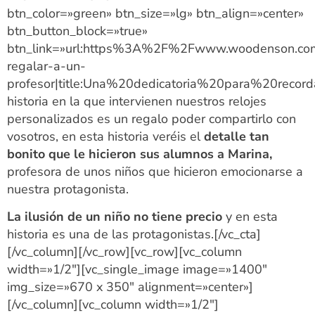
btn_color=»green» btn_size=»lg» btn_align=»center»
btn_button_block=»true»
btn_link=»url:https%3A%2F%2Fwww.woodenson.c
regalar-a-un-
profesor|title:Una%20dedicatoria%20para%20record
historia en la que intervienen nuestros relojes
personalizados es un regalo poder compartirlo con
vosotros, en esta historia veréis el
detalle tan
bonito que le hicieron sus alumnos a Marina,
profesora de unos niños que hicieron emocionarse a
nuestra protagonista.
La ilusión de un niño no tiene precio
y en esta
historia es una de las protagonistas.[/vc_cta]
[/vc_column][/vc_row][vc_row][vc_column
width=»1/2″][vc_single_image image=»1400″
img_size=»670 x 350″ alignment=»center»]
[/vc_column][vc_column width=»1/2″]