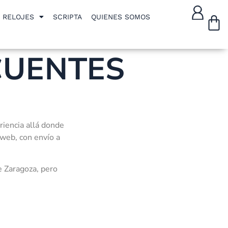
W
RELOJES
SCRIPTA
QUIENES SOMOS
CUENTES
riencia allá donde
 web, con envío a
e Zaragoza, pero