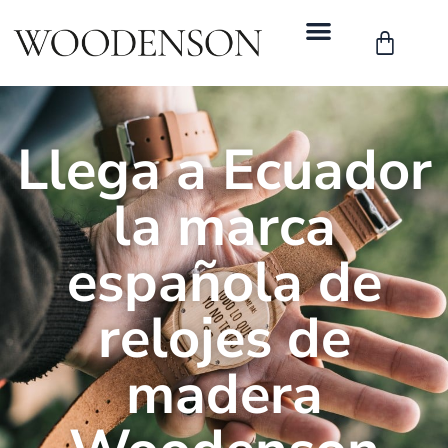
Llega a Ecuador
la marca
española de
relojes de
madera