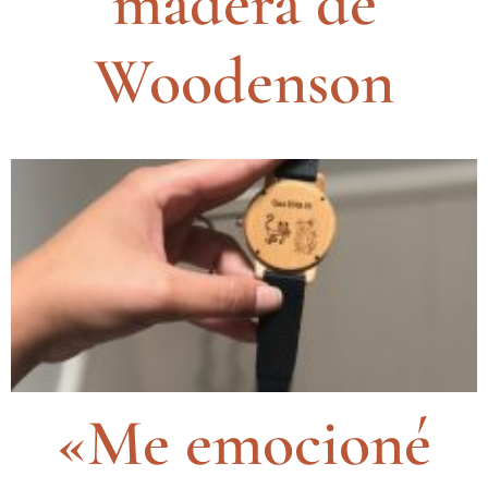
madera de
Woodenson
«Me emocioné