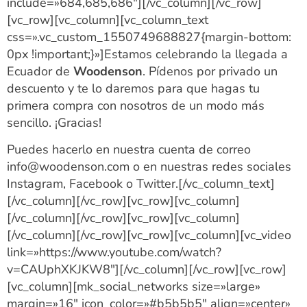
include=»684,685,686″][/vc_column][/vc_row]
[vc_row][vc_column][vc_column_text
css=».vc_custom_1550749688827{margin-bottom:
0px !important;}»]Estamos celebrando la llegada a
Ecuador de
Woodenson
. Pídenos por privado un
descuento y te lo daremos para que hagas tu
primera compra con nosotros de un modo más
sencillo. ¡Gracias!
Puedes hacerlo en nuestra cuenta de correo
info@woodenson.com o en nuestras redes sociales
Instagram, Facebook o Twitter.[/vc_column_text]
[/vc_column][/vc_row][vc_row][vc_column]
[/vc_column][/vc_row][vc_row][vc_column]
[/vc_column][/vc_row][vc_row][vc_column][vc_video
link=»https://www.youtube.com/watch?
v=CAUphXKJKW8″][/vc_column][/vc_row][vc_row]
[vc_column][mk_social_networks size=»large»
margin=»16″ icon_color=»#b5b5b5″ align=»center»