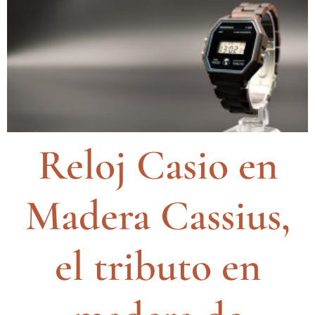
Reloj Casio en
Madera Cassius,
el tributo en