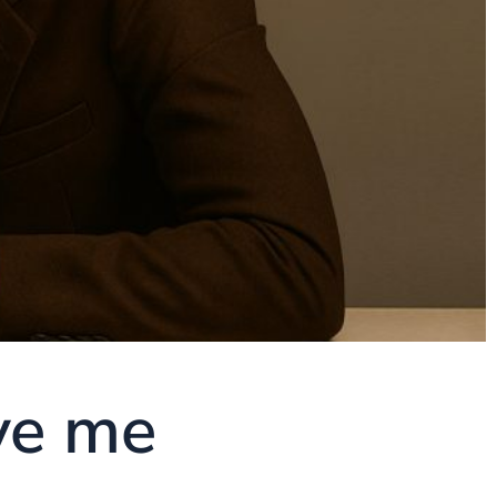
ove me